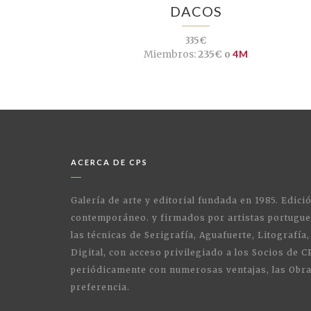
DACOS
335€
Miembros:
235€ o
4M
ACERCA DE CPS
Galería de arte y editorial fundada en 1985. Edici
contemporáneo. y firmados por artistas portugue
las técnicas de Serigrafía, Aguafuerte, Litografía,
Digital, con acceso privilegiado a los Socios de C
periódicamente con numerosas ventajas, las Obra
preferencia.