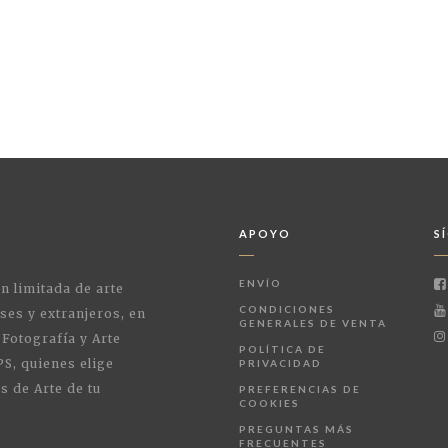
APOYO
S
ENVÍO
ón limitada de arte
CONDICIONES
ses y extranjeros, en
GENERALES DE VENTA
 Fotografía y Arte
POLÍTICA DE
PS, quienes elige
PRIVACIDAD
s de Arte de tu
PREFERENCIAS DE
COOKIES
PREGUNTAS MÁS
FRECUENTES