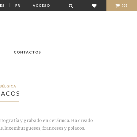
|
ES
FR
ACCESO
(0)
CONTACTOS
BÉLGICA
DACOS
 litografía y grabado en cerámica. Ha creado
as, luxemburgueses, franceses y polacos.