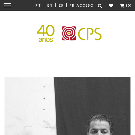
|
|
|
Cambiar
PT
EN
ES
FR
ACCESO
(0)
navegación