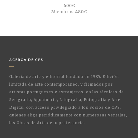
600€
Miembros:
480€
ACERCA DE CPS
Galería de arte y editorial fundada en 1985. Edición
limitada de arte contemporáneo. y firmados por
artistas portugueses y extranjeros, en las técnicas de
Serigrafía, Aguafuerte, Litografía, Fotografía y Arte
Digital, con acceso privilegiado a los Socios de CPS,
quienes elige periódicamente con numerosas ventajas,
las Obras de Arte de tu preferencia.