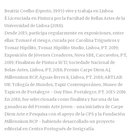
Beatriz Coelho (Oporto, 1995) vive y trabaja en Lisboa.
É Licenciada en Pintura por la Facultad de Bellas Artes de la
Universidad de Lisboa (2018).
Desde 2015, participa regularmente en exposiciones, entre
ellas: Tomaré el riesgo, curada por Carolina Trigueiros y
Tomaz Hipólito, Tomaz Hipólito Studio, Lisboa, PT. 2019;
Exposición de Jóvenes Creadores, Nova SBE, Carcavelos, PT,
2019; Finalistas de Pintura 16'17, Sociedade Nacional de
Belas-Artes, Lisboa, PT, 2018; Premio Carpe Diem A.J.
Millennium BCP, Águas-livres 8, Lisboa, PT. 2018; ARTLAB:
UR: Trilogía de Mundos, Tapiz Contemporáneo, Museo de
Tapices de Portalegre - Guy Fino. Portalegre, PT. 2015-2016.
En 2018, fue seleccionada como finalista y fue una de las
ganadoras del Premio Arte Joven - una iniciativa de Carpe
Diem Arte e Pesquisa con el apoyo de la CPS y la Fundación
Millennium BCP - habiendo desarrollado un proyecto
editorial en Centro Portugués de Serigrafía.