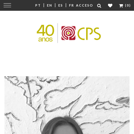
|
|
|
Cambiar
PT
EN
ES
FR
ACCESO
(0)
navegación