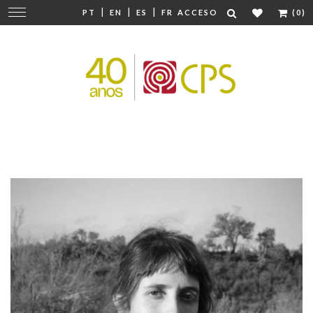
|
|
|
Cambiar
PT
EN
ES
FR
ACCESO
(0)
navegación