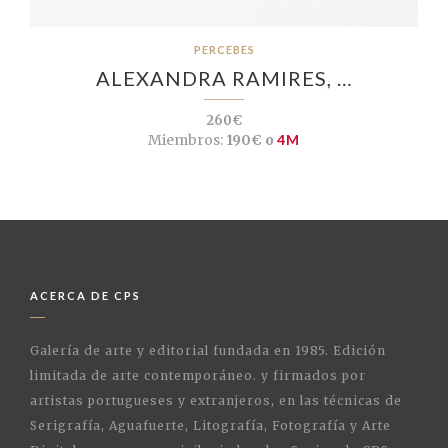
PERCEBES
ALEXANDRA RAMIRES, …
260€
Miembros:
190€ o
4M
ACERCA DE CPS
Galería de arte y editorial fundada en 1985. Edición
limitada de arte contemporáneo. y firmados por
artistas portugueses y extranjeros, en las técnicas de
Serigrafía, Aguafuerte, Litografía, Fotografía y Arte