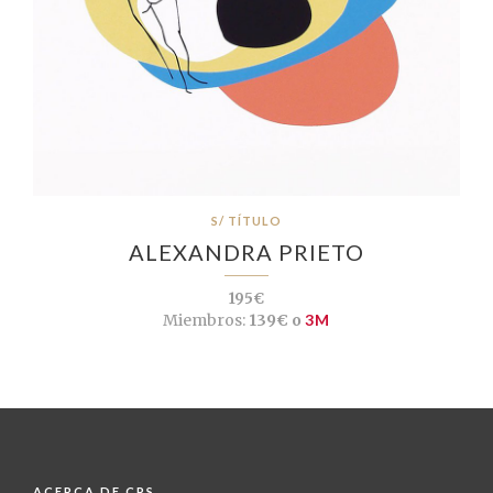
S/ TÍTULO
ALEXANDRA PRIETO
195€
Miembros:
139€ o
3M
ACERCA DE CPS