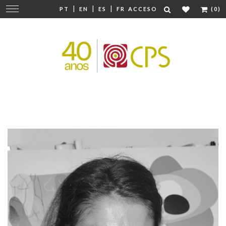
|
|
|
Cambiar
PT
EN
ES
FR
ACCESO
(0)
navegación