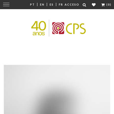
|
|
|
Cambiar
PT
EN
ES
FR
ACCESO
(0)
navegación