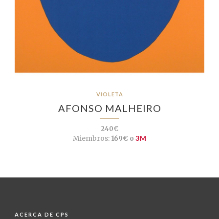
VIOLETA
AFONSO MALHEIRO
240€
Miembros:
169€ o
3M
ACERCA DE CPS