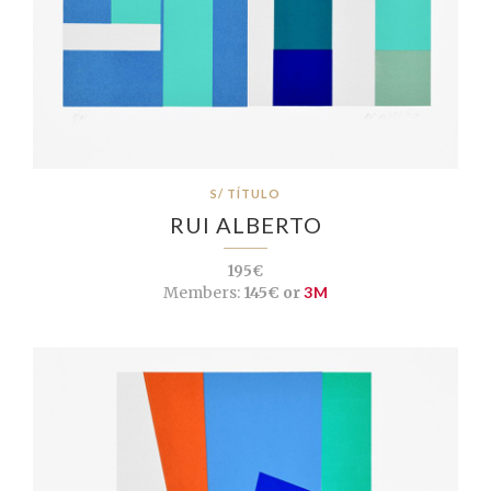
S/ TÍTULO
RUI ALBERTO
195€
Members:
145€ or
3M