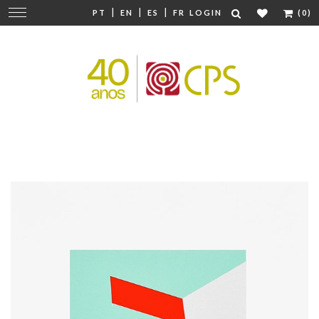
|
|
|
Change
PT
EN
ES
FR
LOGIN
(0)
navigation