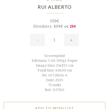
RUI ALBERTO
150€
Members:
109€ or
2M
-
+
Screenprint
Fabriano 5 GS 300gr Paper
Image Size: 25x17,5 cm
Total Size: 40x30 cm
No. of Colors: 4
Date: 2025
71 units
Ref.: S37145
ADD TO WISH LIST