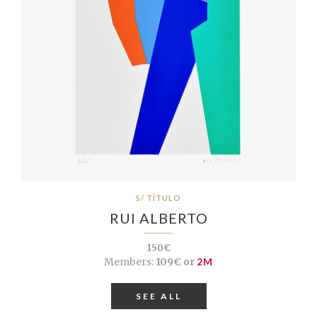
S/ TÍTULO
RUI ALBERTO
150€
Members:
109€ or
2M
SEE ALL