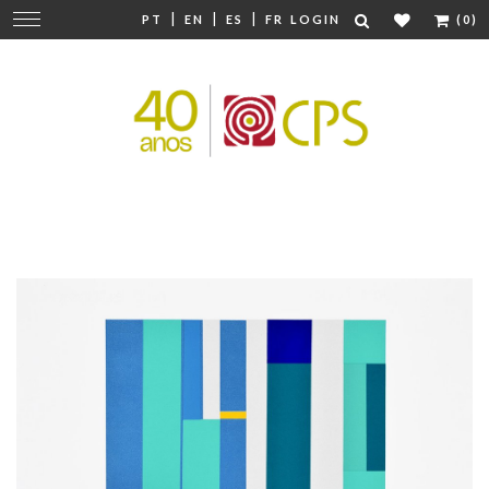
|
|
|
Change
PT
EN
ES
FR
LOGIN
(0)
navigation