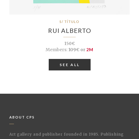
S/ TÍTULO
RUI ALBERTO
150€
Members:
109€ or
2M
SEE ALL
ABOUT CPS
Art gallery and publisher founded in 1985. Publishing