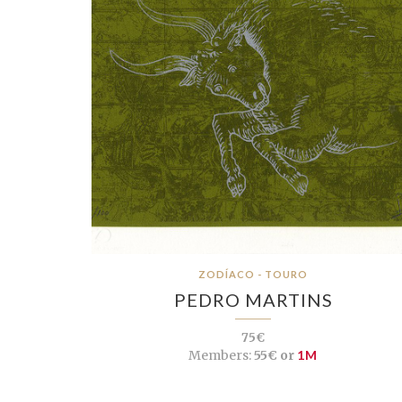
ZODÍACO - TOURO
PEDRO MARTINS
75€
Members:
55€ or
1M