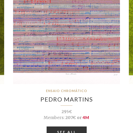
ENSAIO CHROMÁTICO
PEDRO MARTINS
295€
Members:
207€ or
4M
SEE ALL