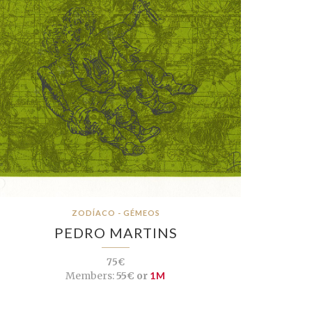
ZODÍACO - GÉMEOS
PEDRO MARTINS
75€
Members:
55€ or
1M