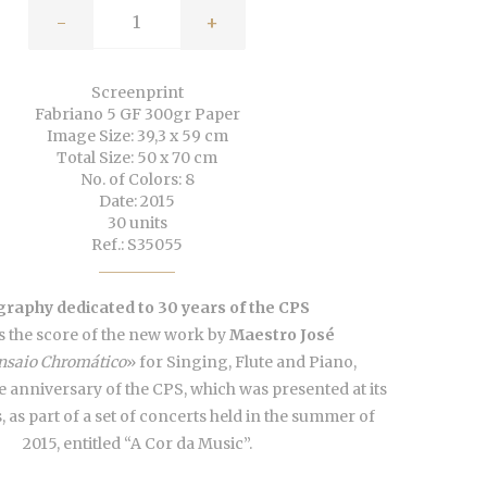
-
+
Screenprint
Fabriano 5 GF 300gr Paper
Image Size: 39,3 x 59 cm
Total Size: 50 x 70 cm
No. of Colors: 8
Date: 2015
30 units
Ref.: S35055
graphy dedicated to 30 years of the CPS
s the score of the new work by
Maestro José
nsaio Chromático
» for Singing, Flute and Piano,
e anniversary of the CPS, which was presented at its
 as part of a set of concerts held in the summer of
2015, entitled “A Cor da Music”.