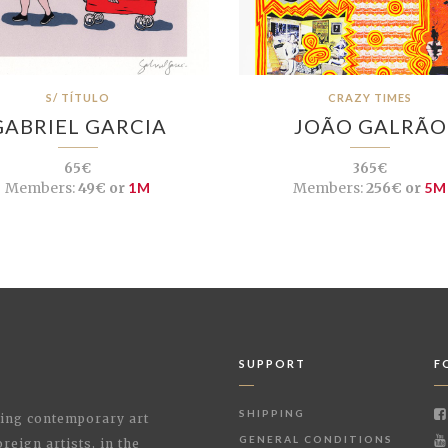
S/ TÍTULO
CRAZY TIMES
GABRIEL GARCIA
JOÃO GALRÃO
65€
365€
Members:
49€ or
1M
Members:
256€ or
5M
SUPPORT
F
SHIPPING
shing contemporary art
GENERAL CONDITIONS
reign artists, in the