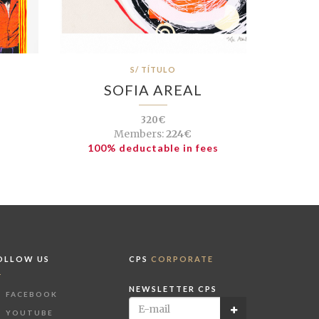
S/ TÍTULO
SOFIA AREAL
320€
Members:
224€
100% deductable in fees
OLLOW US
CPS
CORPORATE
NEWSLETTER CPS
FACEBOOK
YOUTUBE