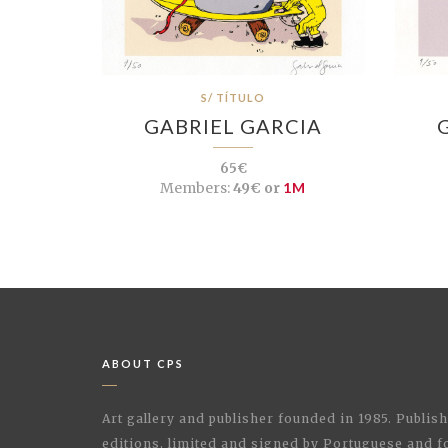
S/ TÍTULO
GABRIEL GARCIA
65€
Members:
49€ or
1M
ABOUT CPS
Art gallery and publisher founded in 1985. Publi
editions, limited and signed by Portuguese and fo