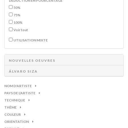
DÉDUCTION EN POURCENTAGE
50%
75%
100%
Voir tout
UTILISATION MIXTE
NOUVELLES OEUVRES
ÁLVARO SIZA
NOM D'ARTISTE
PAYS DE L'ARTISTE
TECHNIQUE
THÈME
COULEUR
ORIENTATION