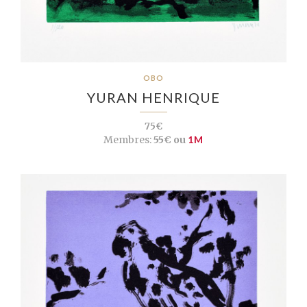
OBO
YURAN HENRIQUE
75€
Membres:
55€ ou
1M