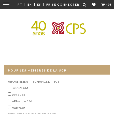
|
|
|
Modifier
PT
EN
ES
FR
SE CONNECTER
(0)
la
navigation
POUR LES MEMBRES DE LA SCP
ABONNEMENT - ECHANGE DIRECT
Jusqu'à 4 M
5 M à 7 M
+Plus que 8 M
Voir tout