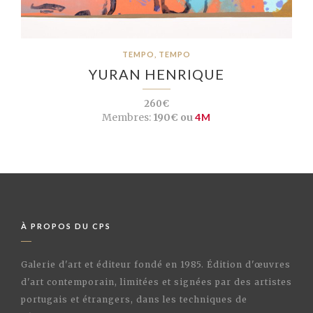
TEMPO, TEMPO
YURAN HENRIQUE
260€
Membres:
190€ ou
4M
À PROPOS DU CPS
Galerie d'art et éditeur fondé en 1985. Édition d'œuvres
d'art contemporain, limitées et signées par des artistes
portugais et étrangers, dans les techniques de