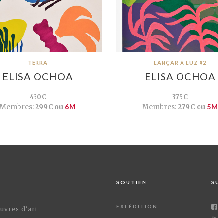
TERRA
LANÇAR A LUZ #2
ELISA OCHOA
ELISA OCHOA
430€
375€
Membres:
299€ ou
6M
Membres:
279€ ou
5
SOUTIEN
S
EXPÉDITION
œuvres d'art