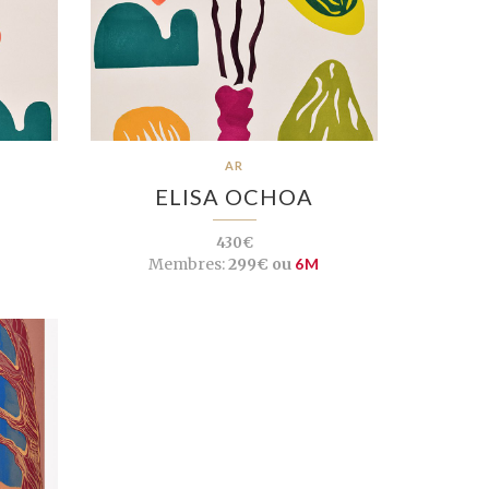
AR
ELISA OCHOA
430€
M
Membres:
299€ ou
6M