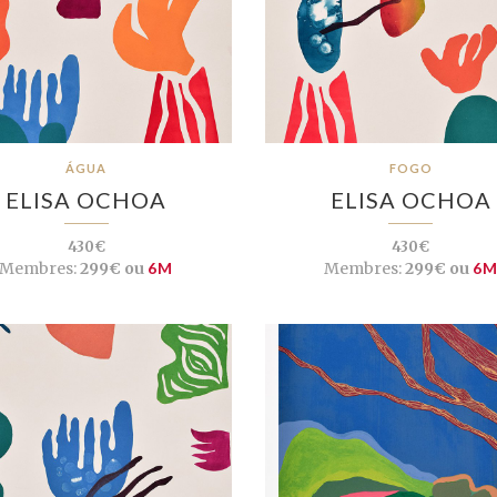
ÁGUA
FOGO
ELISA OCHOA
ELISA OCHOA
430€
430€
Membres:
299€ ou
6M
Membres:
299€ ou
6