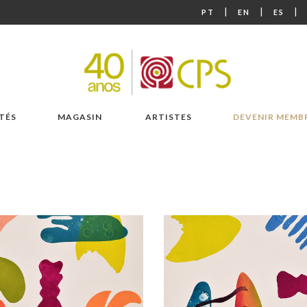
|
|
|
PT
EN
ES
TÉS
MAGASIN
ARTISTES
DEVENIR MEMB