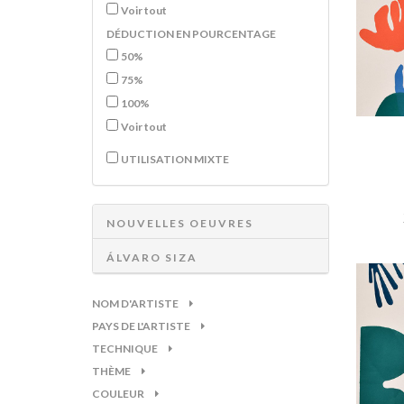
Voir tout
DÉDUCTION EN POURCENTAGE
50%
75%
100%
Voir tout
UTILISATION MIXTE
NOUVELLES OEUVRES
ÁLVARO SIZA
NOM D'ARTISTE
PAYS DE L'ARTISTE
TECHNIQUE
THÈME
COULEUR