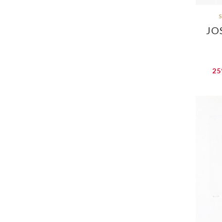
JO
25