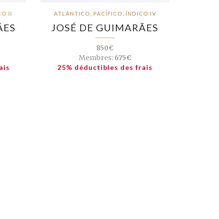
O II
ATLÂNTICO, PACÍFICO, ÍNDICO IV
ÃES
JOSÉ DE GUIMARÃES
850€
Membres:
675€
ais
25% déductibles des frais