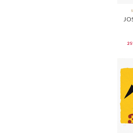
JO
25