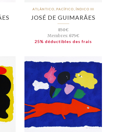
ATLÂNTICO, PACÍFICO, ÍNDICO III
ÃES
JOSÉ DE GUIMARÃES
850€
Membres:
675€
25% déductibles des frais