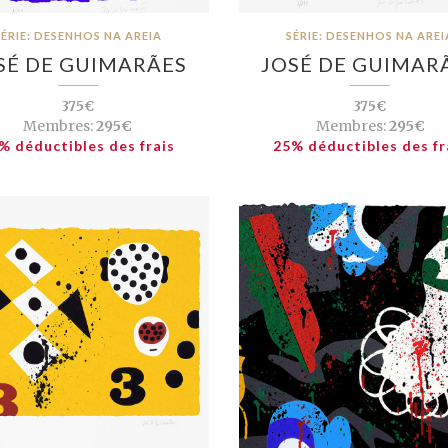
SÉRIE: DESENHOS NA AREIA
SÉRIE: DESENHOS NA AREI
SÉ DE GUIMARÃES
JOSÉ DE GUIMAR
375€
375€
Membres:
295€
Membres:
295€
% déductibles des frais
25% déductibles des fr