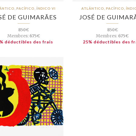
ÂNTICO, PACÍFICO, ÍNDICO VI
ATLÂNTICO, PACÍFICO, ÍNDIC
SÉ DE GUIMARÃES
JOSÉ DE GUIMAR
850€
850€
Membres:
675€
Membres:
675€
% déductibles des frais
25% déductibles des fr