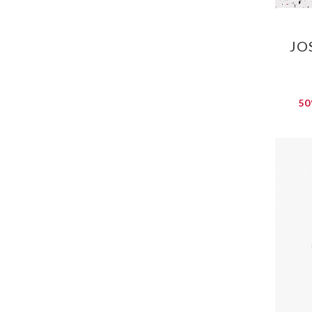
JO
50