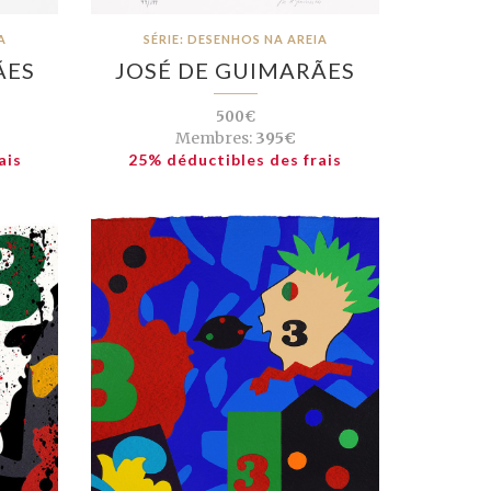
A
SÉRIE: DESENHOS NA AREIA
ÃES
JOSÉ DE GUIMARÃES
500€
Membres:
395€
ais
25% déductibles des frais