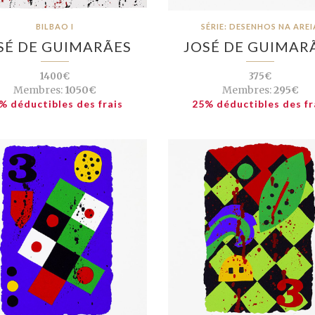
BILBAO I
SÉRIE: DESENHOS NA AREI
SÉ DE GUIMARÃES
JOSÉ DE GUIMAR
1400€
375€
Membres:
1050€
Membres:
295€
% déductibles des frais
25% déductibles des fr