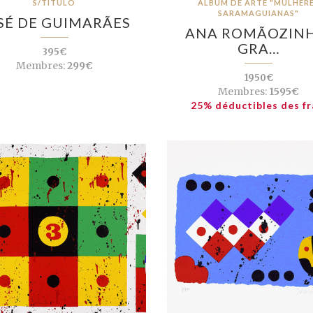
S/TÍTULO
ÁLBUM DE ARTE "MULHER
SARAMAGUIANAS"
SÉ DE GUIMARÃES
ANA ROMÃOZINH
GRA…
395€
Membres:
299€
1950€
Membres:
1595€
25% déductibles des fr