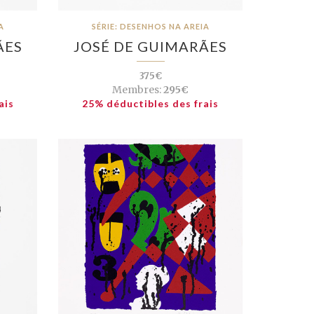
A
SÉRIE: DESENHOS NA AREIA
ÃES
JOSÉ DE GUIMARÃES
375€
Membres:
295€
ais
25% déductibles des frais