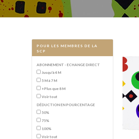
POUR LES MEMBRES DE LA
SCP
ABONNEMENT - ECHANGE DIRECT
Jusqu'à 4 M
5 M à 7 M
+Plus que 8 M
Voir tout
DÉDUCTION EN POURCENTAGE
50%
75%
100%
Voir tout