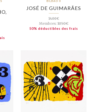
ES
BILBAO II
JOSÉ DE GUIMARÃES
O,
1400€
Membres:
1050€
50% déductibles des frais
ais