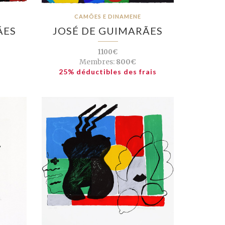
CAMÕES E DINAMENE
ÃES
JOSÉ DE GUIMARÃES
1100€
Membres:
800€
25% déductibles des frais