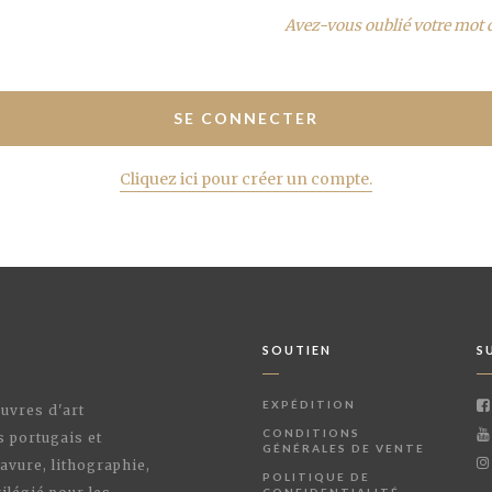
Avez-vous oublié votre mot 
Cliquez ici pour créer un compte.
SOUTIEN
S
EXPÉDITION
œuvres d'art
CONDITIONS
s portugais et
GÉNÉRALES DE VENTE
avure, lithographie,
POLITIQUE DE