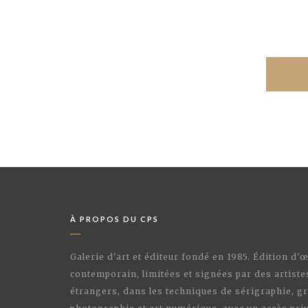
À PROPOS DU CPS
Galerie d'art et éditeur fondé en 1985. Édition d'
contemporain, limitées et signées par des artiste
étrangers, dans les techniques de sérigraphie, gr