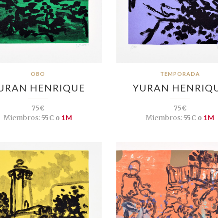
OBO
TEMPORADA
URAN HENRIQUE
YURAN HENRIQ
75€
75€
Miembros:
55€ o
1M
Miembros:
55€ o
1M