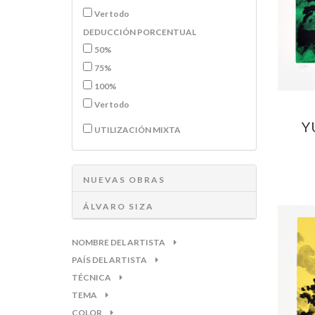
Ver todo
DEDUCCIÓN PORCENTUAL
50%
75%
100%
Ver todo
Y
UTILIZACIÓN MIXTA
NUEVAS OBRAS
ÁLVARO SIZA
NOMBRE DEL ARTISTA
PAÍS DEL ARTISTA
TÉCNICA
TEMA
COLOR