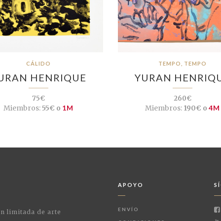
CÁLIDO
TEMPO, TEMPO
URAN HENRIQUE
YURAN HENRIQ
75€
260€
Miembros:
55€ o
1M
Miembros:
190€ o
4M
APOYO
S
ENVÍO
ón limitada de arte