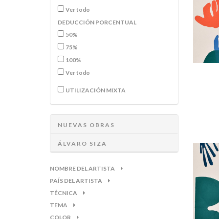
Ver todo
DEDUCCIÓN PORCENTUAL
50%
75%
100%
Ver todo
UTILIZACIÓN MIXTA
NUEVAS OBRAS
ÁLVARO SIZA
NOMBRE DEL ARTISTA
PAÍS DEL ARTISTA
TÉCNICA
TEMA
COLOR