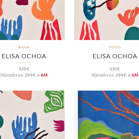
ÁGUA
FOGO
ELISA OCHOA
ELISA OCHOA
430€
430€
Miembros:
299€ o
6M
Miembros:
299€ o
6M