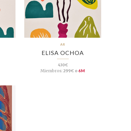
AR
ELISA OCHOA
430€
Miembros:
299€ o
6M