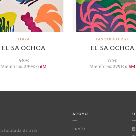
TERRA
LANÇAR A LUZ #2
ELISA OCHOA
ELISA OCHOA
430€
375€
Miembros:
299€ o
6M
Miembros:
279€ o
5M
APOYO
S
ENVÍO
ón limitada de arte