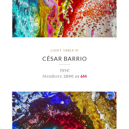
LIGHT TABLE IV
CÉSAR BARRIO
395€
Members:
289€ or
6M