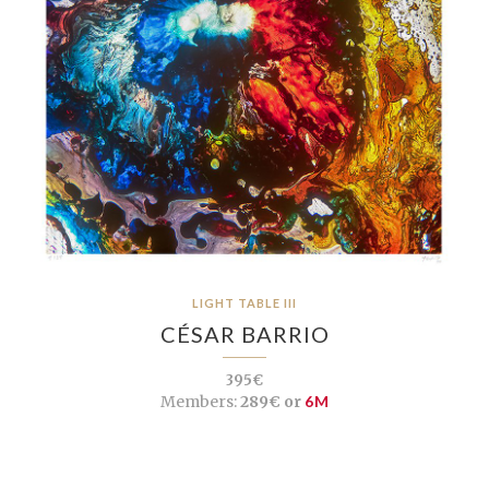
LIGHT TABLE III
CÉSAR BARRIO
395€
Members:
289€ or
6M