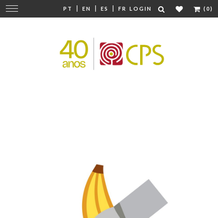
|
|
|
Change
PT
EN
ES
FR
LOGIN
(0)
navigation