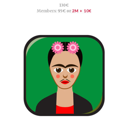
130€
Members:
95€ or
2M + 10€