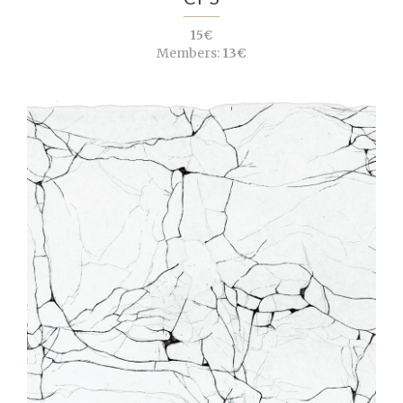
15€
Members:
13€