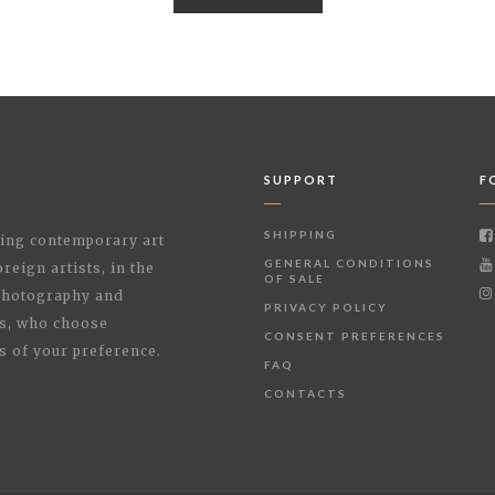
SUPPORT
F
SHIPPING
shing contemporary art
GENERAL CONDITIONS
reign artists, in the
OF SALE
 Photography and
PRIVACY POLICY
rs, who choose
CONSENT PREFERENCES
s of your preference.
FAQ
CONTACTS