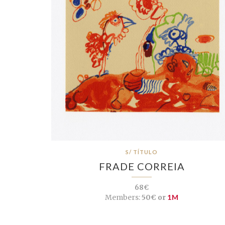
S/ TÍTULO
FRADE CORREIA
68€
Members:
50€ or
1M