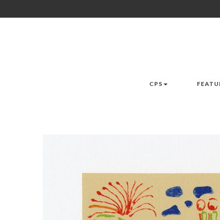
CPS
FEATU