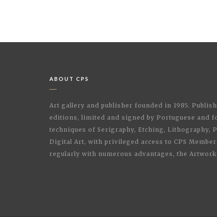
ABOUT CPS
Art gallery and publisher founded in 1985. Publi
editions, limited and signed by Portuguese and fo
techniques of Serigraphy, Etching, Lithography,
Digital Art, with privileged access to CPS Membe
regularly with numerous advantages, the Artwork