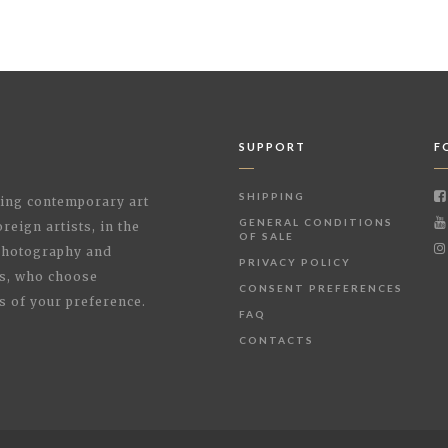
SUPPORT
F
SHIPPING
shing contemporary art
GENERAL CONDITIONS
reign artists, in the
OF SALE
 Photography and
PRIVACY POLICY
rs, who choose
CONSENT PREFERENCES
s of your preference.
FAQ
CONTACTS