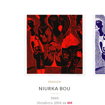
PASSION
NIURKA BOU
300€
Members:
255€ or
4M