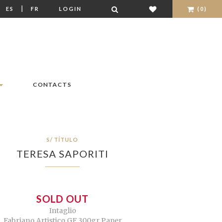
|
|
ES
FR
LOGIN
(0)
CONTACTS
S/ TÍTULO
TERESA SAPORITI
SOLD OUT
Intaglio
Fabriano Artistico GF 300gr Paper