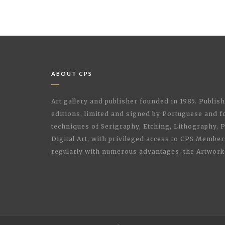
ABOUT CPS
Art gallery and publisher founded in 1985. Publi
editions, limited and signed by Portuguese and fo
techniques of Serigraphy, Etching, Lithography,
Digital Art, with privileged access to CPS Membe
regularly with numerous advantages, the Artwork