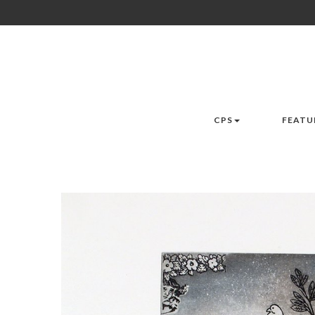
CPS
FEATU