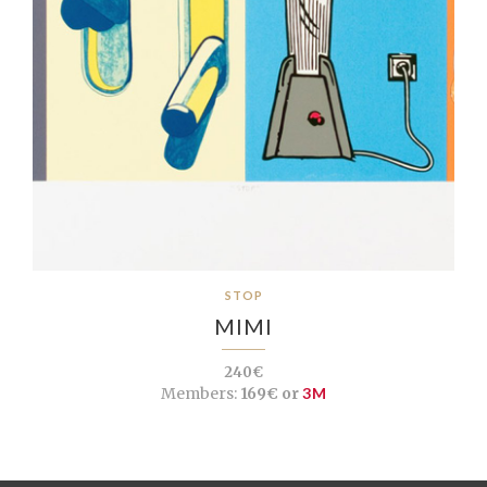
STOP
MIMI
240€
Members:
169€ or
3M