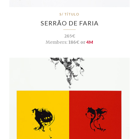
S/ TÍTULO
SERRÃO DE FARIA
265€
Members:
186€ or
4M