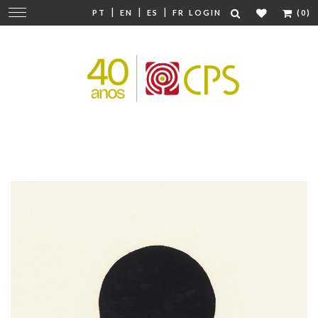
|
|
|
Change
PT
EN
ES
FR
LOGIN
(0)
navigation