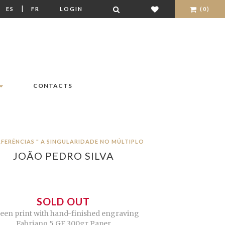
|
|
ES
FR
LOGIN
(0)
CONTACTS
RFERÊNCIAS " A SINGULARIDADE NO MÚLTIPLO
JOÃO PEDRO SILVA
SOLD OUT
een print with hand-finished engraving
Fabriano 5 GF 300gr Paper