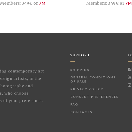
Members:
349€ or
7M
Members:
349€ or
7M
SUPPORT
F
SHIPPING
shing contemporary art
GENERAL CONDITIONS
reign artists, in the
OF SALE
 Photography and
PRIVACY POLICY
rs, who choose
CONSENT PREFERENCES
s of your preference.
FAQ
CONTACTS