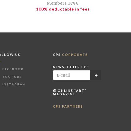
Members:
379€
100% deductable in fees
OLLOW US
CPS
CORPORATE
NEWSLETTER CPS
FACEBOOK
YOUTUBE
INSTAGRAM
ONLINE "ART"
MAGAZINE
CPS PARTNERS