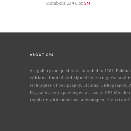
Members:
139€ or
3M
ABOUT CPS
Art gallery and publisher founded in 1985. Publi
editions, limited and signed by Portuguese and fo
techniques of Serigraphy, Etching, Lithography,
Digital Art, with privileged access to CPS Membe
regularly with numerous advantages, the Artwork