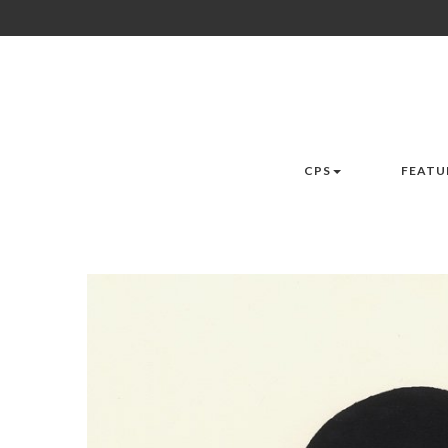
CPS
FEATU