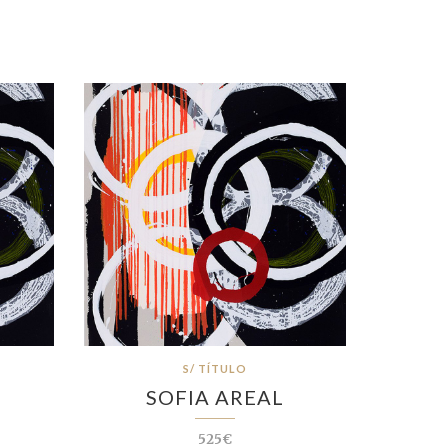
S/ TÍTULO
SOFIA AREAL
525€