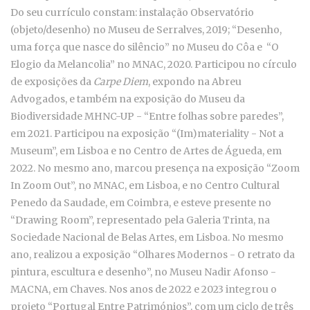
Do seu currículo constam: instalação Observatório
(objeto/desenho) no Museu de Serralves, 2019; “Desenho,
uma força que nasce do silêncio” no Museu do Côa e “O
Elogio da Melancolia” no MNAC, 2020. Participou no círculo
de exposições da
Carpe Diem
, expondo na Abreu
Advogados, e também na exposição do Museu da
Biodiversidade MHNC-UP - “Entre folhas sobre paredes”,
em 2021. Participou na exposição “(Im)materiality - Not a
Museum”, em Lisboa e no Centro de Artes de Águeda, em
2022. No mesmo ano, marcou presença na exposição “Zoom
In Zoom Out”, no MNAC, em Lisboa, e no Centro Cultural
Penedo da Saudade, em Coimbra, e esteve presente no
“Drawing Room”, representado pela Galeria Trinta, na
Sociedade Nacional de Belas Artes, em Lisboa. No mesmo
ano, realizou a exposição “Olhares Modernos - O retrato da
pintura, escultura e desenho”, no Museu Nadir Afonso -
MACNA, em Chaves. Nos anos de 2022 e 2023 integrou o
projeto “Portugal Entre Patrimónios”, com um ciclo de três