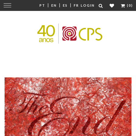
|
|
|
Change
PT
EN
ES
FR
LOGIN
(0)
navigation