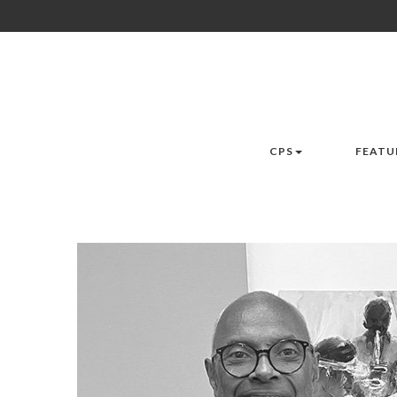
CPS
FEATU