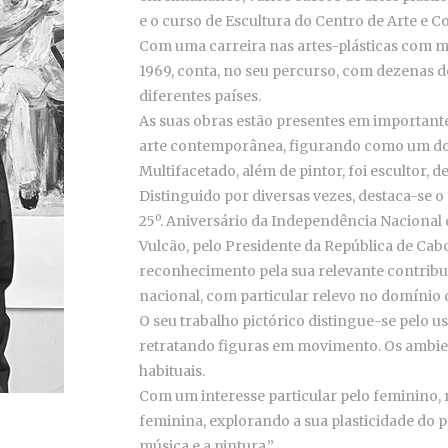
e o curso de Escultura do Centro de Arte e C
Com uma carreira nas artes-plásticas com m
1969, conta, no seu percurso, com dezenas de
diferentes países.
As suas obras estão presentes em importantes
arte contemporânea, figurando como um dos
Multifacetado, além de pintor, foi escultor,
Distinguido por diversas vezes, destaca-se 
25º. Aniversário da Independência Nacional 
Vulcão, pelo Presidente da República de Ca
reconhecimento pela sua relevante contribu
nacional, com particular relevo no domínio d
O seu trabalho pictórico distingue-se pelo u
retratando figuras em movimento. Os ambie
habituais.
Com um interesse particular pelo feminino, r
feminina, explorando a sua plasticidade do po
música e a pintura.”