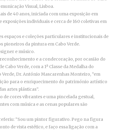
omunicação Visual, Lisboa.
ais de 40 anos, iniciada com uma exposição em
 exposições individuais e cerca de 160 coletivas em
 espaços e coleções particulares e institucionais de
 pioneiros da pintura em Cabo Verde.
 designer e músico.
o reconhecimento e a condecoração, por ocasião do
de Cabo Verde, com a 1ª Classe da Medalha do
bo Verde, Dr. António Mascarenhas Monteiro, “em
ição para o enriquecimento do património artístico
as artes plásticas”.
so de cores vibrantes e uma pincelada gestual,
ntes com música e as cenas populares são
eferiu: “Sou um pintor figurativo. Pego na figura
nto de vista estético, e faço essa ligação com a