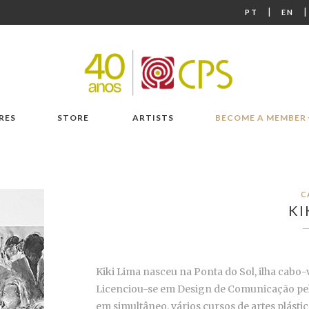
|
PT
EN
RES
STORE
ARTISTS
BECOME A MEMBER
C
KI
Kiki Lima nasceu na Ponta do Sol, ilha cabo
Licenciou-se em Design de Comunicação pela
em simultâneo, vários cursos de artes plástic