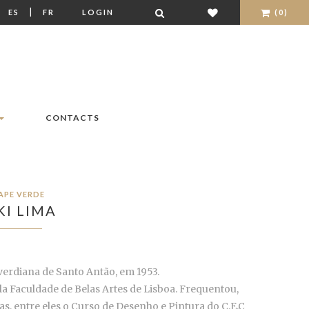
|
|
ES
FR
LOGIN
(0)
CONTACTS
APE VERDE
KI LIMA
-verdiana de Santo Antão, em 1953.
 Faculdade de Belas Artes de Lisboa. Frequentou,
as, entre eles o Curso de Desenho e Pintura do C.E.C