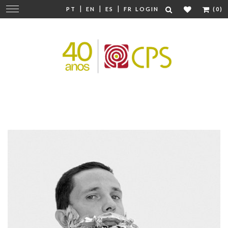
|
|
|
Change
PT
EN
ES
FR
LOGIN
(0)
navigation