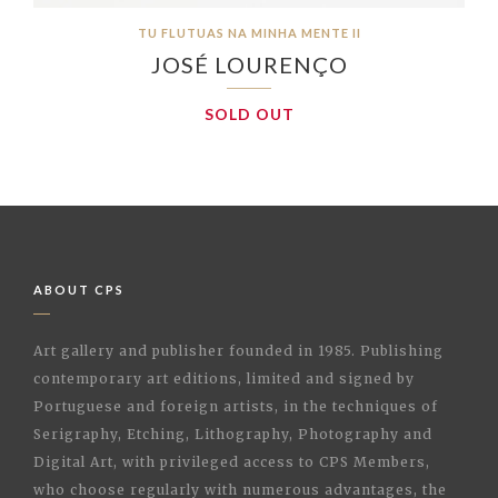
TU FLUTUAS NA MINHA MENTE II
JOSÉ LOURENÇO
SOLD OUT
ABOUT CPS
Art gallery and publisher founded in 1985. Publishing
contemporary art editions, limited and signed by
Portuguese and foreign artists, in the techniques of
Serigraphy, Etching, Lithography, Photography and
Digital Art, with privileged access to CPS Members,
who choose regularly with numerous advantages, the