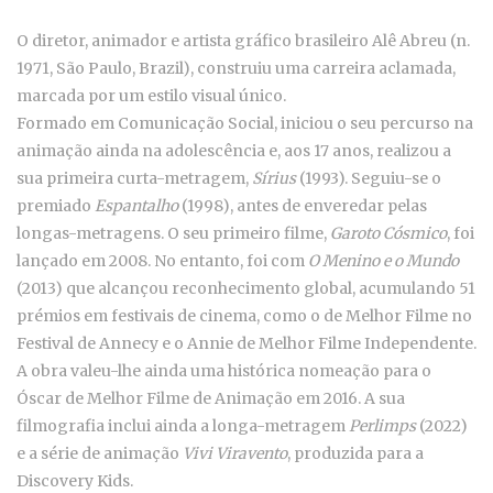
O diretor, animador e artista gráfico brasileiro Alê Abreu (n.
1971, São Paulo, Brazil), construiu uma carreira aclamada,
marcada por um estilo visual único.
Formado em Comunicação Social, iniciou o seu percurso na
animação ainda na adolescência e, aos 17 anos, realizou a
sua primeira curta-metragem,
Sírius
(1993). Seguiu-se o
premiado
Espantalho
(1998), antes de enveredar pelas
longas-metragens. O seu primeiro filme,
Garoto Cósmico
, foi
lançado em 2008. No entanto, foi com
O Menino e o Mundo
(2013) que alcançou reconhecimento global, acumulando 51
prémios em festivais de cinema, como o de Melhor Filme no
Festival de Annecy e o Annie de Melhor Filme Independente.
A obra valeu-lhe ainda uma histórica nomeação para o
Óscar de Melhor Filme de Animação em 2016. A sua
filmografia inclui ainda a longa-metragem
Perlimps
(2022)
e a série de animação
Vivi Viravento
, produzida para a
Discovery Kids.