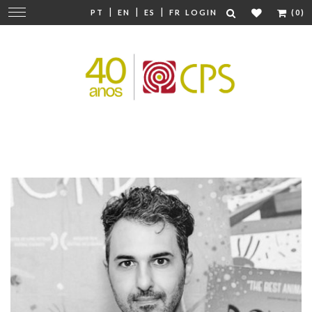
|
|
|
Change
PT
EN
ES
FR
LOGIN
(0)
navigation