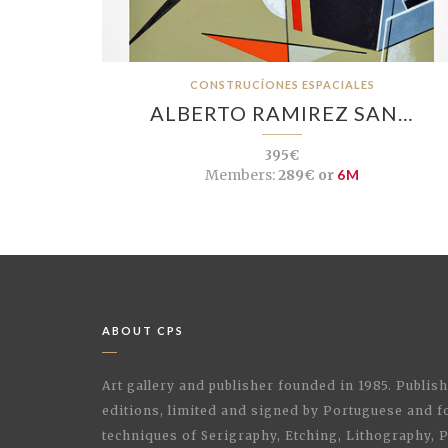
CONSTRUCÍONES ESPACIALES
ALBERTO RAMIREZ SAN…
395€
Members:
289€ or
6M
ABOUT CPS
Art gallery and publisher founded in 1985. Publi
editions, limited and signed by Portuguese and fo
techniques of Serigraphy, Etching, Lithography,