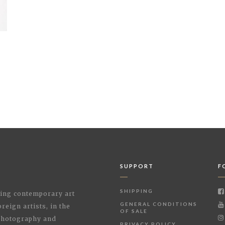
SUPPORT
F
SHIPPING
shing contemporary art
GENERAL CONDITIONS
reign artists, in the
OF SALE
 Photography and
PRIVACY POLICY