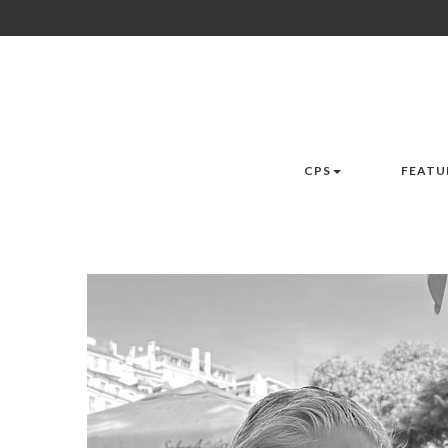
CPS
FEATU